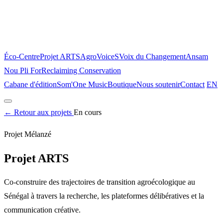
Éco-Centre
Projet ARTS
AgroVoiceS
Voix du Changement
Ansam
Nou Pli For
Reclaiming Conservation
Cabane d'édition
Som'One Music
Boutique
Nous soutenir
Contact
EN
Accueil
←
Retour aux projets
À propos
Le lieu
En cours
Projets
Projet Mélanzé
Éco-Centre
Projet ARTS
AgroVoiceS
Voix du Changement
Ansam
Nou Pli For
Reclaiming Conservation
Projet ARTS
Cabane d'édition
Som'One Music
Boutique
Nous soutenir
Contact
Co-construire des trajectoires de transition agroécologique au
EN
Sénégal à travers la recherche, les plateformes délibératives et la
communication créative.