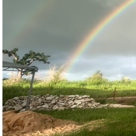
Éco-Centre
Projet ARTS
AgroVoiceS
Voix du Changement
Ansam
Nou Pli For
Reclaiming Conservation
Cabane d'édition
Som'One Music
Boutique
Nous soutenir
Contact
EN
Accueil
À propos
Le lieu
Projets
Éco-Centre
Projet ARTS
AgroVoiceS
Voix du Changement
Ansam
Nou Pli For
Reclaiming Conservation
Cabane d'édition
Som'One Music
Boutique
Nous soutenir
Contact
EN