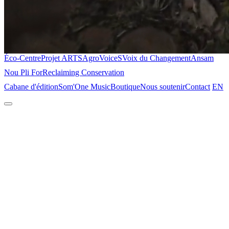
Éco-Centre
Projet ARTS
AgroVoiceS
Voix du Changement
Ansam
Nou Pli For
Reclaiming Conservation
Cabane d'édition
Som'One Music
Boutique
Nous soutenir
Contact
EN
Accueil
À propos
Le lieu
Projets
Éco-Centre
Projet ARTS
AgroVoiceS
Voix du Changement
Ansam
Nou Pli For
Reclaiming Conservation
Cabane d'édition
Som'One Music
Boutique
Nous soutenir
Contact
EN