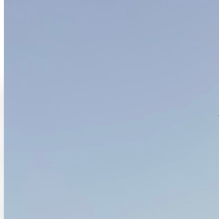
Le lieu
Là où tout prend racine
Une base de vie, de travail et d'accueil à Thiafoura, où l'hospitalité,
la création et la régénération avancent ensemble.
Ancrage
Thiafoura, Petite-Côte, Sénégal
Matière
Adobe, bois recyclé, chaume, terre rouge
Élan
Accueil, studio, retraites et vie quotidienne