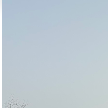
LA QUESTION QUE TOUT LE MONDE SE POSE
Pourquoi la Petite-Côte,
Sénégal
La question revient souvent. Pourquoi s'installer ici, sur la Petite-
Côte, plutôt que dans une grande ville ?
Parce qu'entre Somone et Joal, les paysages, les usages et les
rythmes se croisent sans cesse. La pêche artisanale, l'agriculture
familiale, les circulations, le tourisme, les savoir-faire locaux et une
jeunesse très vive s'y côtoient chaque jour. C'est un territoire
traversé, poreux, vivant.
Et parce que Joan et Jacqueline, après vingt ans de nomadisme entre
l'Asie, l'Afrique et les Caraïbes, ont choisi cet endroit pour s'ancrer -