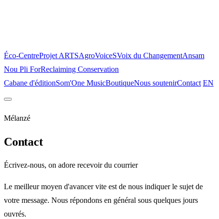
Éco-Centre
Projet ARTS
AgroVoiceS
Voix du Changement
Ansam
Nou Pli For
Reclaiming Conservation
Cabane d'édition
Som'One Music
Boutique
Nous soutenir
Contact
EN
Accueil
À propos
Le lieu
Mélanzé
Projets
Éco-Centre
Projet ARTS
AgroVoiceS
Voix du Changement
Ansam
Contact
Nou Pli For
Reclaiming Conservation
Écrivez-nous, on adore recevoir du courrier
Cabane d'édition
Som'One Music
Boutique
Nous soutenir
Contact
EN
Le meilleur moyen d'avancer vite est de nous indiquer le sujet de
votre message. Nous répondons en général sous quelques jours
ouvrés.